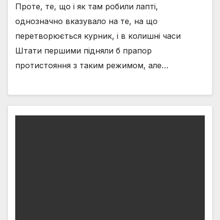
Проте, те, що і як там робили лапті,
однозначно вказувало на те, на що
перетворюється курник, і в колишні часи
Штати першими підняли б прапор
протистояння з таким режимом, але…