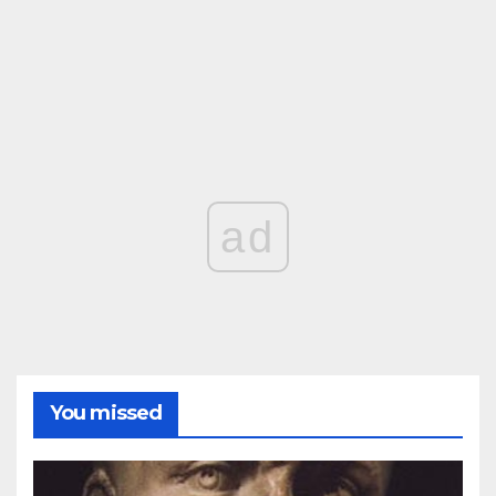
ad
You missed