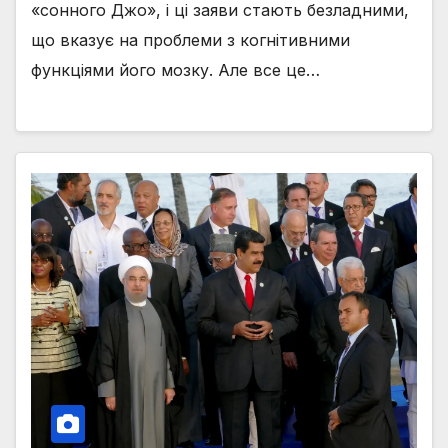
«сонного Джо», і ці заяви стають безладними,
що вказує на проблеми з когнітивними
функціями його мозку. Але все це…