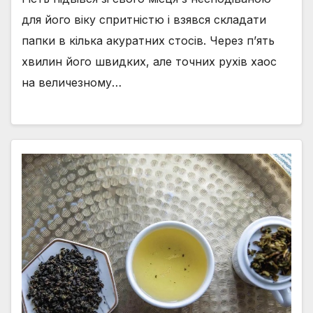
для його віку спритністю і взявся складати
папки в кілька акуратних стосів. Через п’ять
хвилин його швидких, але точних рухів хаос
на величезному…