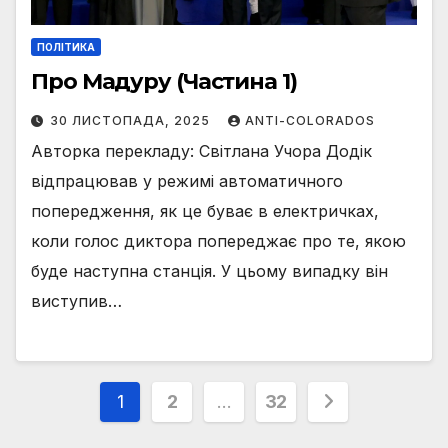
ПОЛІТИКА
Про Мадуру (Частина 1)
30 ЛИСТОПАДА, 2025
ANTI-COLORADOS
Авторка перекладу: Світлана Учора Додік
відпрацював у режимі автоматичного
попередження, як це буває в електричках,
коли голос диктора попереджає про те, якою
буде наступна станція. У цьому випадку він
виступив…
Пагінація
1
2
…
32
записів