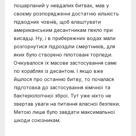
пошарпаний у невдалих битвах, мав у
своєму розпорядженні достатню кількість
підводних човнів, щоб влаштувати
американським десантникам пекло при
висадці. Ну, і в прибережних водах мали
розгорнутися підрозділи смертників, для
яких було створено пілотовані торпеди.
Очікувалося їх масове застосування саме
по кораблях із десантом. І якщо вже
йшлося про останню битву, то почалася
підготовка до застосування хімічної та
бактеріологічної зброї. Тут уже ніхто не
звертав уваги на питання власної безпеки.
Метою лише було завдати максимальної
шкоди союзникам.