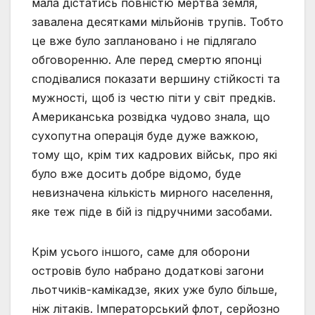
мала дістатись повністю мертва земля,
завалена десятками мільйонів трупів. Тобто
це вже було заплановано і не підлягало
обговоренню. Але перед смертю японці
сподівалися показати вершину стійкості та
мужності, щоб із честю піти у світ предків.
Американська розвідка чудово знала, що
сухопутна операція буде дуже важкою,
тому що, крім тих кадрових військ, про які
було вже досить добре відомо, буде
невизначена кількість мирного населення,
яке теж піде в бій із підручними засобами.
Крім усього іншого, саме для оборони
островів було набрано додаткові загони
льотчиків-камікадзе, яких уже було більше,
ніж літаків. Імператорський флот, серйозно