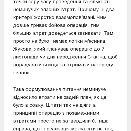
точки зору часу проведення та кількості
неминучих власних втрат. Причому ці два
критерії жорстко взаємопов’язані. Чим
довше триває бойова операція, тим
більших втрат доведеться зазнавати. Там
просто не було і немає логіки м’ясника
Жукова, який планував операцію до 7
листопада чи дня народження Сталіна, щоб
порадувати вождя та отримати нагороду і
звання.
Така формулювання питання неминуче
відносило втрати на задній план, як це
було в совку. Штати так не діяли в
принципі і операцію з позамежними
втратами просто не затвердили б. Інша
справа, що її реалізація могла піти не так,