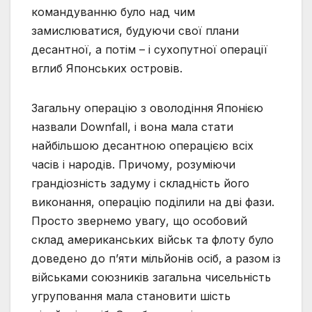
командуванню було над чим
замислюватися, будуючи свої плани
десантної, а потім – і сухопутної операції
вглиб Японських островів.
Загальну операцію з оволодіння Японією
назвали Downfall, і вона мала стати
найбільшою десантною операцією всіх
часів і народів. Причому, розуміючи
грандіозність задуму і складність його
виконання, операцію поділили на дві фази.
Просто звернемо увагу, що особовий
склад американських військ та флоту було
доведено до п’яти мільйонів осіб, а разом із
військами союзників загальна чисельність
угруповання мала становити шість