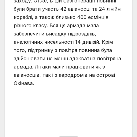
заходу. Отже, в цій фазі операції повинні
були брати участь 42 авіаносці та 24 лінійні
кораблі, а також близько 400 есмінців
різного класу. Вся ця армада мала
забезпечити висадку підрозділів,
аналогічних чисельності 14 дивізій. Крім
того, підтримку з повітря повинна була
здійснювати не менш адекватна повітряна
армада. Літаки мали працювати як з
авіаносців, так і з аеродромів на острові
Окінава.