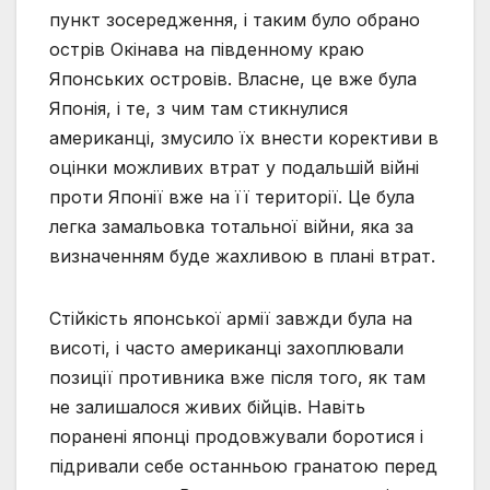
пункт зосередження, і таким було обрано
острів Окінава на південному краю
Японських островів. Власне, це вже була
Японія, і те, з чим там стикнулися
американці, змусило їх внести корективи в
оцінки можливих втрат у подальшій війні
проти Японії вже на її території. Це була
легка замальовка тотальної війни, яка за
визначенням буде жахливою в плані втрат.
Стійкість японської армії завжди була на
висоті, і часто американці захоплювали
позиції противника вже після того, як там
не залишалося живих бійців. Навіть
поранені японці продовжували боротися і
підривали себе останньою гранатою перед