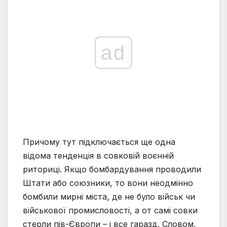
ad
Причому тут підключається ще одна
відома тенденція в совковій воєнній
риториці. Якщо бомбардування проводили
Штати або союзники, то вони неодмінно
бомбили мирні міста, де не було військ чи
військової промисловості, а от самі совки
стерли пів-Європи – і все гаразд. Словом,