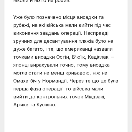
ніколи й ніхто не робив.
Уже було позначено місця висадки та
рубежі, на які війська мали вийти під час
виконання завдань операції. Насправді
зручних для десантування пляжів було не
дуже багато, і те, що американці назвали
точками висадки Остін, Б’юїк, Каділлак, –
японці вирахували точно, тому висадка
могла стати не менш кривавою, ніж на
Омаха-біч у Нормандії. Через те що це була
перша фаза операції, то війська мали
вийти до контрольних точок Міядзакі,
Аріяке та Кусікіно.