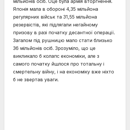
мільйонів осіб. Оце була армія вторгнення.
Японія мала в обороні 4,35 мільйона
регулярних військ та 31,55 мільйона
резервістів, які підлягали негайному
призову в разі початку десантної операції.
Загалом під рушницю мало стати близько
36 мільйонів осіб. Зрозуміло, що це
викликало б колапс економіки, але з
самого початку йшлося про тотальну і
смертельну війну, і на економіку вже ніхто
б не звертав уваги.