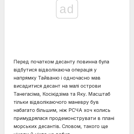
ad
Перед початком десанту повинна була
відбутися відволікаюча операція у
напрямку Тайваню і одночасно мав
висадитися десант на малі острови
Танегасіма, Косікідзіма та Яку. Масштаб
тільки відволікаючого маневру був
набагато більшим, ніж РСЧА хоч колись
примудрялася продемонструвати в плані
морських десантів. Словом, такого ще