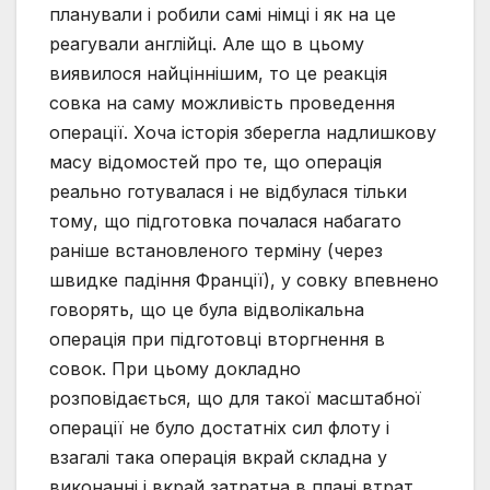
планували і робили самі німці і як на це
реагували англійці. Але що в цьому
виявилося найціннішим, то це реакція
совка на саму можливість проведення
операції. Хоча історія зберегла надлишкову
масу відомостей про те, що операція
реально готувалася і не відбулася тільки
тому, що підготовка почалася набагато
раніше встановленого терміну (через
швидке падіння Франції), у совку впевнено
говорять, що це була відволікальна
операція при підготовці вторгнення в
совок. При цьому докладно
розповідається, що для такої масштабної
операції не було достатніх сил флоту і
взагалі така операція вкрай складна у
виконанні і вкрай затратна в плані втрат.