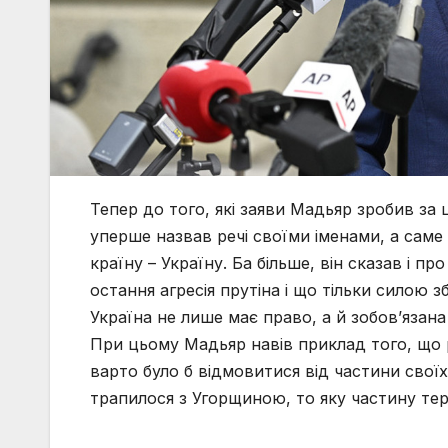
Тепер до того, які заяви Мадьяр зробив за ц
уперше назвав речі своїми іменами, а саме 
країну – Україну. Ба більше, він сказав і п
остання агресія прутіна і що тільки силою 
Україна не лише має право, а й зобов’яза
При цьому Мадьяр навів приклад того, що р
варто було б відмовитися від частини своїх
трапилося з Угорщиною, то яку частину тер