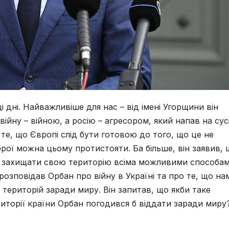
і дні. Найважливіше для нас – від імені Угорщини він
війну – війною, а росію – агресором, який напав на су
ро те, що Європі слід бути готовою до того, що це не
зброї можна цьому протистояти. Ба більше, він заявив,
на захищати свою територію всіма можливими способам
озповідав Орбан про війну в Україні та про те, що на
 територій заради миру. Він запитав, що якби таке
иторії країни Орбан погодився б віддати заради миру