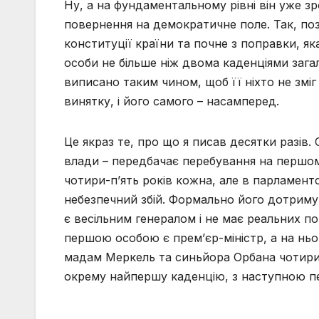
Ну, а на фундаментальному рівні він уже зр
повернення на демократичне поле. Так, поз
конституції країни та почне з поправки, як
особи не більше ніж двома каденціями зага
виписано таким чином, щоб її ніхто не зміг
винятку, і його самого – насамперед.
Це якраз те, про що я писав десятки разів.
влади – передбачає перебування на першом
чотири-п’ять років кожна, але в парламент
небезпечний збій. Формально його дотриму
є весільним генералом і не має реальних 
першою особою є прем’єр-міністр, а на ньо
мадам Меркель та синьйора Орбана чотири к
окрему найпершу каденцію, з наступною пер