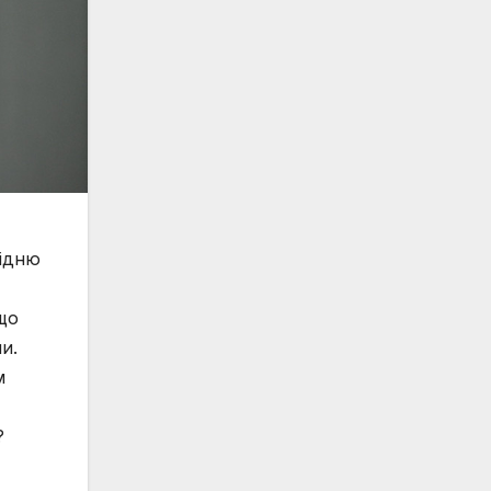
сідню
 що
и.
м
?