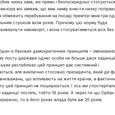
обив низку заяв, які прямо і безпосередньо стосуютьс
авчора він заявив, що має намір внести низку поправ
а обмежить перебування на посаді прем’єр-міністра одн
льним строком вісім років. Причому цю норму буде
 вивернути навиворіт, і вона стосуватиметься всіх без
 Один із базових демократичних принципів – змінювані
у посту держави однієї особи не більше двох каденці
ських республіках цей принцип дає системний і
ються, але виключно стосовно президента, який де-ф
повноважень, що впливають на життя країни, а фактичн
го цей принцип не поширюється. І ось ми спостерігал
аденції поспіль, тобто 16 років. А через те що Орбан
ервою, то в його руках влада була аж 20 років.