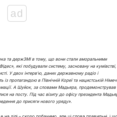
ad
ка та держЗМІ в тому, що вони стали аморальними
Фідес», які побудували систему, засновану на кумівстві,
исті. У двох інтерв’ю, даних державному радіо
і
ь із пропагандою в Північній Кореї та нацистській Німеч
мації. А Шуйок, за словами Мадьяра, продемонстрував
ся на посту. Під час візиту до офісу президента Мадья
иведення до присяги нового уряду».
е на ділі – скоро побачимо, але ці слова правильні, і щ