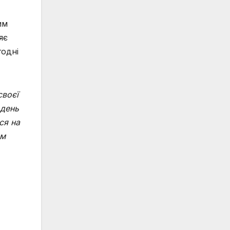
им
яє
годні
своєї
 день
ся на
ом