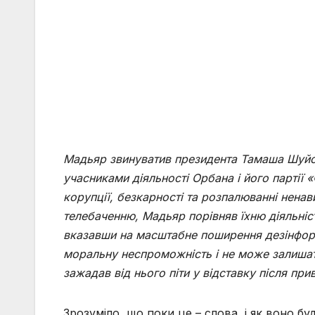
Мадьяр звинуватив президента Тамаша Шуйо
учасниками діяльності Орбана і його партії «
корупції, безкарності та розпалюванні ненав
телебаченню, Мадьяр порівняв їхню діяльніст
вказавши на масштабне поширення дезінфор
моральну неспроможність і не
може залишати
зажадав від нього піти у відставку після пр
Зрозуміло, що поки це – слова, і як воно буд