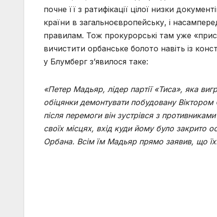
почне її з ратифікації цілої низки документ
країни в загальноєвропейську, і насампере
правилам. Тож прокурорські там уже «прист
вичистити орбанське болото навіть із конст
у Блумберг з’явилося таке:
«Петер Мадьяр, лідер партії «Тиса», яка виг
обіцянки демонтувати побудовану Віктором О
після перемоги він зустрівся з противникам
своїх місцях, вхід куди йому було закрито о
Орбана. Всім їм Мадьяр прямо заявив, що їхн