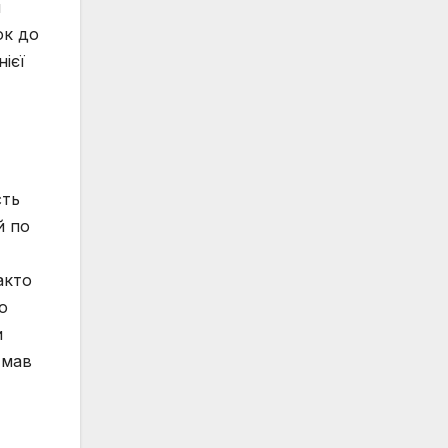
я
ок до
ієї
сть
й по
акто
о
и
 мав