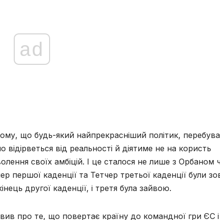
ad
ому, що будь-який найпрекрасніший політик, перебув
о відірветься від реальності й діятиме не на користь
олення своїх амбіцій. І це сталося не лише з Орбаном 
р першої каденції та Тетчер третьої каденції були зо
інець другої каденції, і третя була зайвою.
вив про те, що повертає країну до командної гри ЄС і