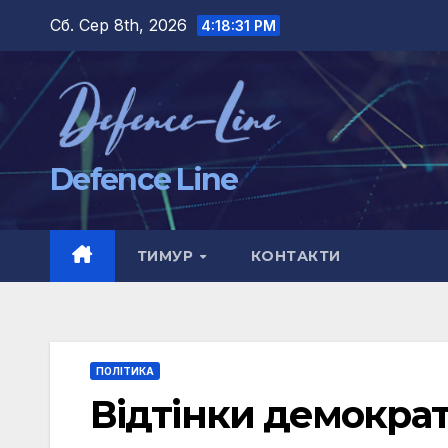
Перейти
Сб. Сер 8th, 2026
4:18:32 PM
до
вмісту
Defence Line
ТИМУР
КОНТАКТИ
ПОЛІТИКА
Відтінки демократі