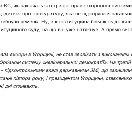
ів ЄС, які закінчать інтеграцію правоохоронної системи
д ідеться про прокуратуру, яка не підкорялася загальн
ебнули ремені». Ну, а конституційна більшість дозвол
итуційного суду, на що він уже натякнув. А прямо сьо
рала вибори в Угорщині, не став зволікати з виконанням 
рбаном систему «неліберальної демократії». На третій
и – підконтрольними владі державними ЗМІ, що залишили
станні півтора року, і президентом Угорщини, ставленик
і дні спливають.