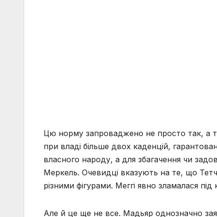
Цю норму запроваджено не просто так, а т
при владі більше двох каденцій, гарантован
власного народу, а для збагачення чи задов
Меркель. Очевидці вказують на те, що Тетче
різними фігурами. Меггі явно зламалася під к
Але й це ще не все. Мадьяр однозначно зая