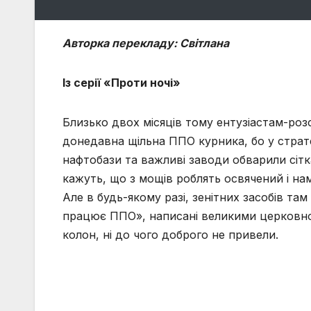
Авторка перекладу: Світлана
Із серії «Проти ночі»
Близько двох місяців тому ентузіастам-роз
донедавна щільна ППО курника, бо у страте
нафтобази та важливі заводи обварили сітк
кажуть, що з мощів роблять освячений і на
Але в будь-якому разі, зенітних засобів там
працює ППО», написані великими церковно
колон, ні до чого доброго не привели.