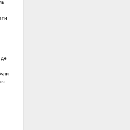
як
ати
 де
були
ся