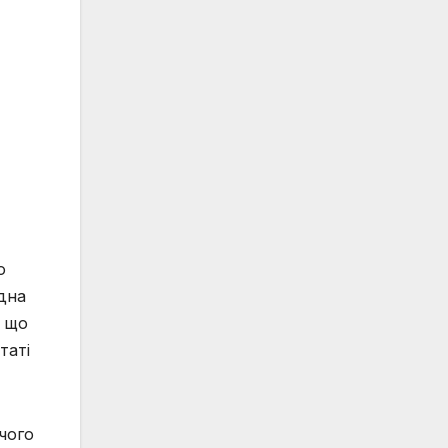
о
 дна
, що
таті
ічого