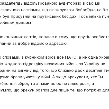
 заздалегідь відфільтрованою аудиторією зі своїми
езпечною настільки, що після зустрічі боброїдка на біс
був присутній на прутінських бесідах. І ось кілька пун
особливо дивним.
конвічних лаптів, полягає в тому, що прутін особист
осланий за добре відомою адресою.
го словами, з курником воює все НАТО, а не одна Украї
о жодного підрозділу іноземних військ за Україну не
аїни на відміну від того, що близько двох десятків ти
рямо брали участь у війні. А якщо врахувати, хто їм
бно для зброї, то з нами воює не лише росія, а
уміло, що брехун розповідає лише те, що потрібно дл