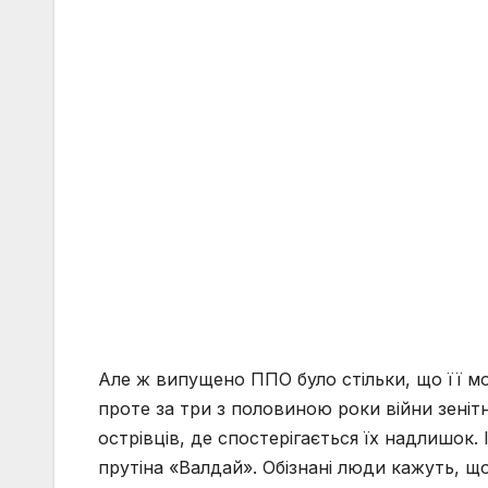
Але ж випущено ППО було стільки, що її мо
проте за три з половиною роки війни зенітн
острівців, де спостерігається їх надлишок
прутіна «Валдай». Обізнані люди кажуть, що 