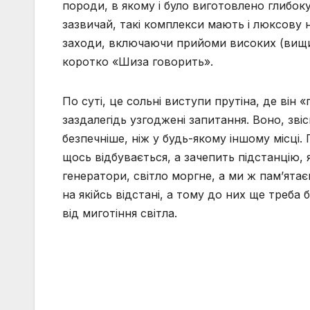
породи, в якому і було виготовлено глибоку
зазвичай, такі комплекси мають і люксову 
заходи, включаючи прийоми високих (вищих 
коротко «Шиза говорить».
По суті, це сольні виступи прутіна, де він 
заздалегідь узгоджені запитання. Воно, зв
безпечніше, ніж у будь-якому іншому місці.
щось відбувається, а зачепить підстанцію,
генератори, світло моргне, а ми ж пам’ятаєм
на якійсь відстані, а тому до них ще треба
від миготіння світла.