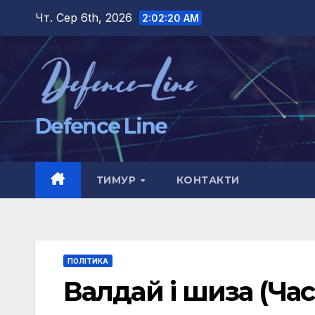
Перейти
Чт. Сер 6th, 2026
2:02:21 AM
до
вмісту
Defence Line
ТИМУР
КОНТАКТИ
ПОЛІТИКА
Валдай і шиза (Час