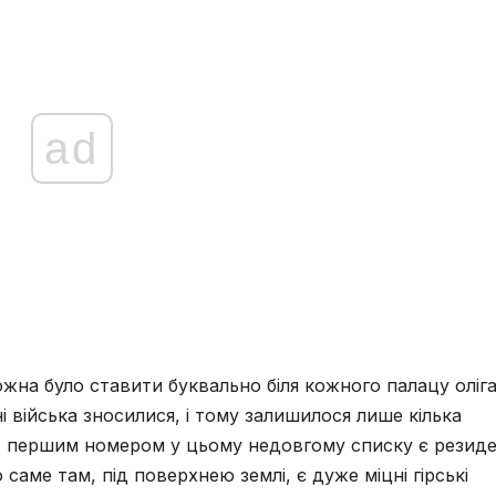
ad
жна було ставити буквально біля кожного палацу оліга
і війська зносилися, і тому залишилося лише кілька
. І першим номером у цьому недовгому списку є резиде
саме там, під поверхнею землі, є дуже міцні гірські