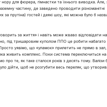
 нору для фюрера, гімнастки та їхнього виводка. Але, 
наземну частину, де заведено проводити різноманітні
за прутіна) гостей і деякі шоу, які можна було б назв
«говорить за життя» і навіть може жваво відповідати на
існо, під тришаровим куполом ППО це робити набагато
 Просто уявімо, що «уламок» прилетить не прямо в зал,
 яка живить комплекс. Поки система переключиться на
о про те, як таке сталося років з десять тому. Валізи 
 було дійти, щоб не розгубити весь переляк, що утворив