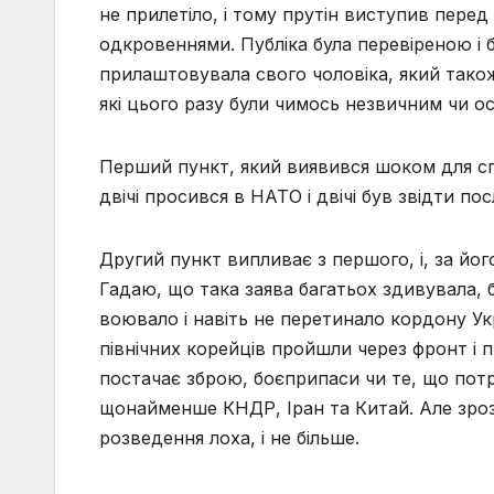
не прилетіло, і тому прутін виступив перед
одкровеннями. Публіка була перевіреною і б
прилаштовувала свого чоловіка, який також 
які цього разу були чимось незвичним чи 
Перший пункт, який виявився шоком для спо
двічі просився в НАТО і двічі був звідти п
Другий пункт випливає з першого, і, за йо
Гадаю, що така заява багатьох здивувала, б
воювало і навіть не перетинало кордону Укр
північних корейців пройшли через фронт і п
постачає зброю, боєприпаси чи те, що потрі
щонайменше КНДР, Іран та Китай. Але зроз
розведення лоха, і не більше.