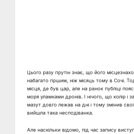
Цього разу прутін знає, що його місцезнах
набагато гіршим, ніж місяць тому в Сочі. То
місця, де був цар, але на ранок публіці по
моря уламками дронів. І нічого, що колір і
мазут довго лежав на дні і тому змінив свої 
вийшла така несподіванка.
Але наскільки відомо, під час запису висту