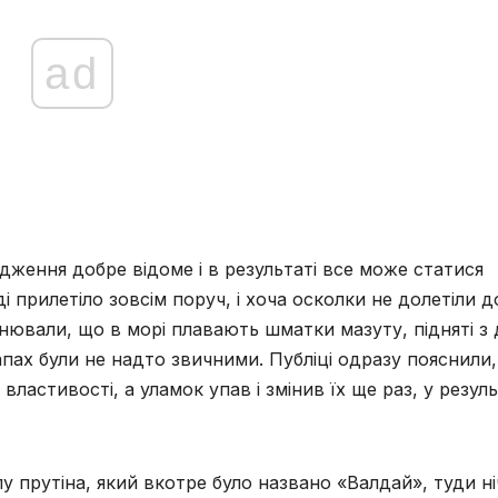
ad
одження добре відоме і в результаті все може статися
ді прилетіло зовсім поруч, і хоча осколки не долетіли д
яснювали, що в морі плавають шматки мазуту, підняті з
 запах були не надто звичними. Публіці одразу пояснили
властивості, а уламок упав і змінив їх ще раз, у резуль
пу прутіна, який вкотре було названо «Валдай», туди н