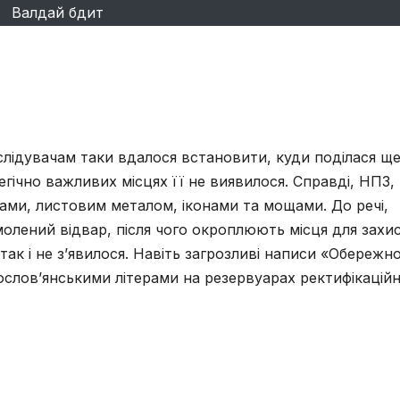
Валдай бдит
слідувачам таки вдалося встановити, куди поділася щ
гічно важливих місцях її не виявилося. Справді, НПЗ,
ами, листовим металом, іконами та мощами. До речі,
молений відвар, після чого окроплюють місця для захис
 так і не з’явилося. Навіть загрозливі написи «Обережно
слов’янськими літерами на резервуарах ректифікацій