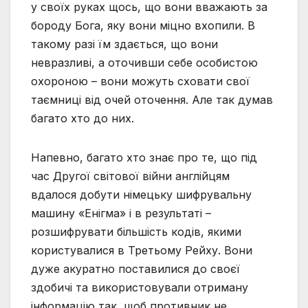
у своїх руках щось, що вони вважають за
бороду Бога, яку вони міцно вхопили. В
такому разі їм здається, що вони
невразливі, а оточивши себе особистою
охороною – вони можуть сховати свої
таємниці від очей оточення. Але так думав
багато хто до них.
Напевно, багато хто знає про те, що під
час Другої світової війни англійцям
вдалося добути німецьку шифрувальну
машину «Енігма» і в результаті –
розшифрувати більшість кодів, якими
користувалися в Третьому Рейху. Вони
дуже акуратно поставилися до своєї
здобичі та використовували отриману
інформацію так, щоб противник не