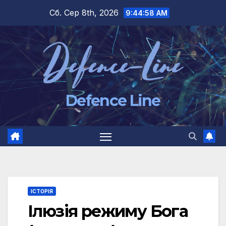
Перейти
Сб. Сер 8th, 2026
9:44:59 AM
до
вмісту
Defence Line
ІСТОРІЯ
Ілюзія режиму Бога