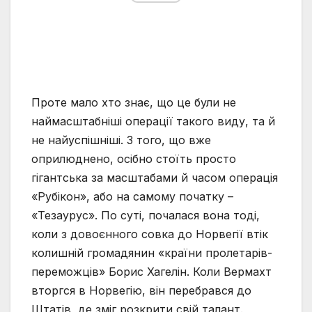
Проте мало хто знає, що це були не
наймасштабніші операції такого виду, та й
не найуспішніші. З того, що вже
оприлюднено, осібно стоїть просто
гігантська за масштабами й часом операція
«Рубікон», або на самому початку –
«Тезаурус». По суті, почалася вона тоді,
коли з довоєнного совка до Норвегії втік
колишній громадянин «країни пролетарів-
переможців» Борис Хагелін. Коли Вермахт
вторгся в Норвегію, він перебрався до
Штатів, де зміг розкрити свій талант.