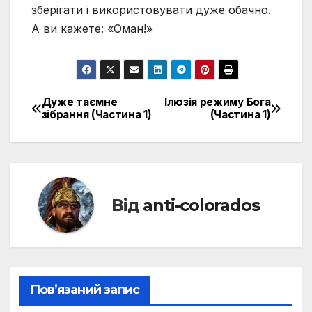
зберігати і використовувати дуже обачно.
А ви кажете: «Оман!»
Дуже таємне
Ілюзія режиму Бога
Навігація
зібрання (Частина 1)
(Частина 1)
записів
Від
anti-colorados
Пов’язаний запис