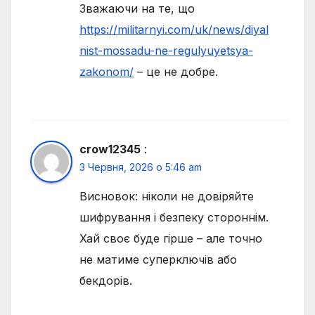
Зважаючи на те, що
https://militarnyi.com/uk/news/diyal
nist-mossadu-ne-regulyuyetsya-
zakonom/
– це не добре.
crow12345
:
3 Червня, 2026 о 5:46 am
Висновок: ніколи не довіряйте
шифрування і безпеку стороннім.
Хай своє буде гірше – але точно
не матиме суперключів або
бекдорів.