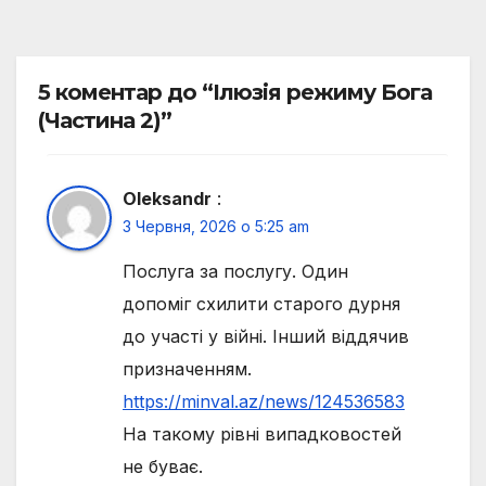
5 коментар до “Ілюзія режиму Бога
(Частина 2)”
Oleksandr
:
3 Червня, 2026 о 5:25 am
Послуга за послугу. Один
допоміг схилити старого дурня
до участі у війні. Інший віддячив
призначенням.
https://minval.az/news/124536583
На такому рівні випадковостей
не буває.