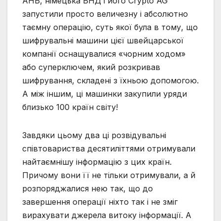
АНБ, німецька БНД і його Crypto AG
запустили просто величезну і абсолютно
таємну операцію, суть якої була в тому, що
шифрувальні машини цієї швейцарської
компанії оснащувалися «чорним ходом»
або суперключем, який розкривав
шифрування, складені з їхньою допомогою.
А між іншим, ці машинки закупили уряди
близько 100 країн світу!
Завдяки цьому два ці розвідувальні
співтовариства десятиліттями отримували
найтаємнішу інформацію з цих країн.
Причому вони її не тільки отримували, а й
розпоряджалися нею так, що до
завершення операції ніхто так і не зміг
вирахувати джерела витоку інформації. А