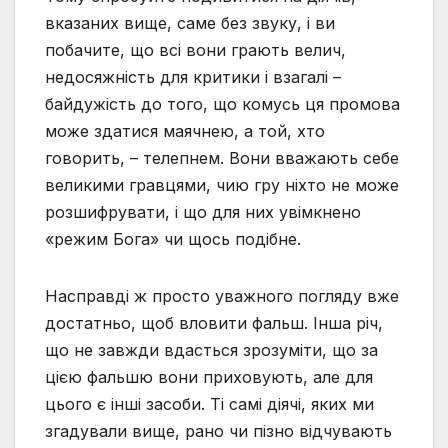
вказаних вище, саме без звуку, і ви
побачите, що всі вони грають велич,
недосяжність для критики і взагалі –
байдужість до того, що комусь ця промова
може здатися маячнею, а той, хто
говорить, – телепнем. Вони вважають себе
великими гравцями, чию гру ніхто не може
розшифрувати, і що для них увімкнено
«режим Бога» чи щось подібне.
Насправді ж просто уважного погляду вже
достатньо, щоб вловити фальш. Інша річ,
що не завжди вдасться зрозуміти, що за
цією фальшю вони приховують, але для
цього є інші засоби. Ті самі діячі, яких ми
згадували вище, рано чи пізно відчувають