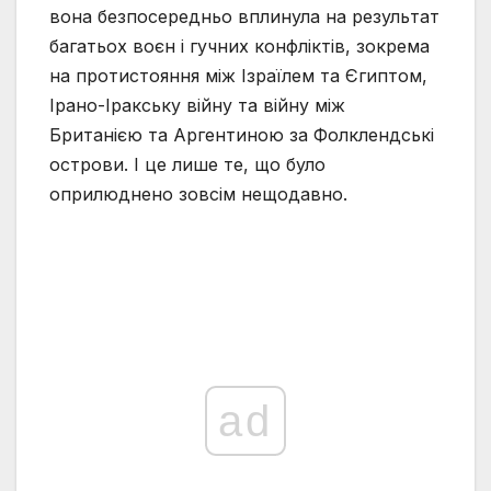
вона безпосередньо вплинула на результат
багатьох воєн і гучних конфліктів, зокрема
на протистояння між Ізраїлем та Єгиптом,
Ірано-Іракську війну та війну між
Британією та Аргентиною за Фолклендські
острови. І це лише те, що було
оприлюднено зовсім нещодавно.
ad