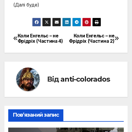
(Далі буде)
Коли Енгельс – не
Коли Енгельс – не
Навігація
Фрідріх (Частина 4)
Фрідріх (Частина 2)
записів
Від
anti-colorados
Пов’язаний запис