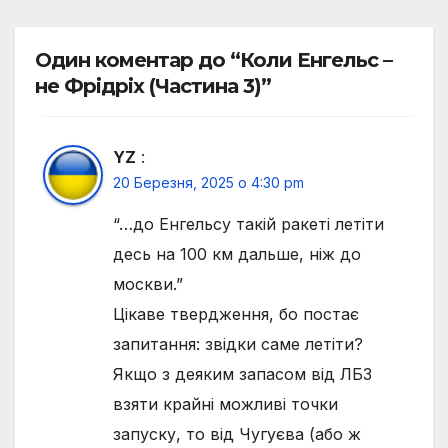
Один коментар до “Коли Енгельс –
не Фрідріх (Частина 3)”
YZ
:
20 Березня, 2025 о 4:30 pm
“…до Енгельсу такій ракеті летіти
десь на 100 км дальше, ніж до
москви.”
Цікаве твердження, бо постає
запитання: звідки саме летіти?
Якщо з деяким запасом від ЛБЗ
взяти крайні можливі точки
запуску, то від Чугуєва (або ж