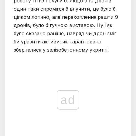
роботу ППО почули б. Якщо з 10 дронів
один таки спромігся б влучити, це було б
цілком логічно, але перехоплення решти 9
дронів, було б гучною виставою. Ну і як
було сказано раніше, навряд чи дрон зміг
би уразити активи, які гарантовано
зберігалися у залізобетонному укритті.
ad