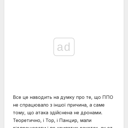
ad
Все це наводить на думку про те, що ППО
не спрацювало з іншої причина, а саме
тому, що атака здійснена не дронами.
Теоретично, і Тор, і Панцир, мали
відпрацювати і по крилатих ракетах, як от