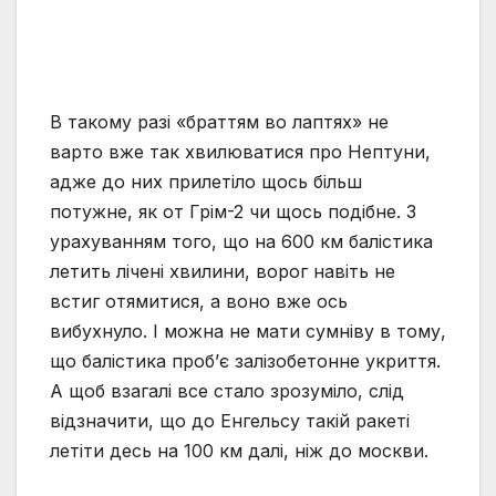
В такому разі «браттям во лаптях» не
варто вже так хвилюватися про Нептуни,
адже до них прилетіло щось більш
потужне, як от Грім-2 чи щось подібне. З
урахуванням того, що на 600 км балістика
летить лічені хвилини, ворог навіть не
встиг отямитися, а воно вже ось
вибухнуло. І можна не мати сумніву в тому,
що балістика пробʼє залізобетонне укриття.
А щоб взагалі все стало зрозуміло, слід
відзначити, що до Енгельсу такій ракеті
летіти десь на 100 км далі, ніж до москви.