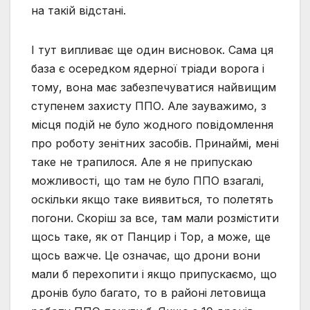
на такій відстані.
І тут випливає ще один висновок. Сама ця
база є осередком ядерної тріади ворога і
тому, вона має забезпечуватися найвищим
ступенем захисту ППО. Але зауважимо, з
місця подій не було жодного повідомлення
про роботу зенітних засобів. Принаймі, мені
таке не трапилося. Але я не припускаю
можливості, що там не було ППО взагалі,
оскільки якщо таке виявиться, то полетять
погони. Скоріш за все, там мали розмістити
щось таке, як от Панцир і Тор, а може, ще
щось важче. Це означає, що дрони вони
мали б перехопити і якщо припускаємо, що
дронів було багато, то в районі летовища