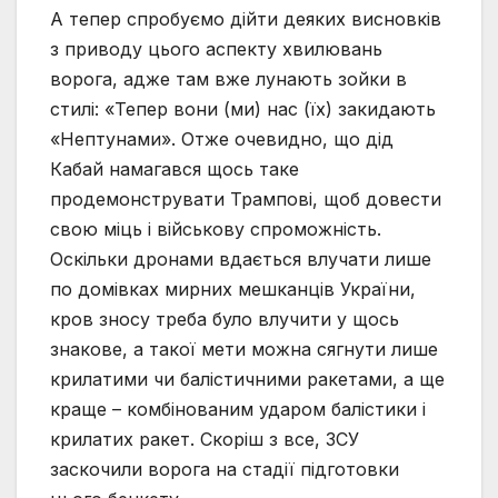
А тепер спробуємо дійти деяких висновків
з приводу цього аспекту хвилювань
ворога, адже там вже лунають зойки в
стилі: «Тепер вони (ми) нас (їх) закидають
«Нептунами». Отже очевидно, що дід
Кабай намагався щось таке
продемонструвати Трампові, щоб довести
свою міць і військову спроможність.
Оскільки дронами вдається влучати лише
по домівках мирних мешканців України,
кров зносу треба було влучити у щось
знакове, а такої мети можна сягнути лише
крилатими чи балістичними ракетами, а ще
краще – комбінованим ударом балістики і
крилатих ракет. Скоріш з все, ЗСУ
заскочили ворога на стадії підготовки