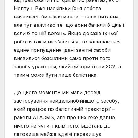
Нептун. Вже наскільки їхня робота
виявилась би ефективною – інше питання,
але тут важливо те, що вони бачили б ціль і
вели б по ній вогонь. Якщо доказів їхньої
роботи так и не зʼявиться, то залишається
єдине припущення, дані зенітні засоби
виявилися безсилими саме проти того
засобу ураження, який використали ЗСУ, а
таким може бути лише балістика.
До цього моменту ми мали досвід
застосування найдальнобійнішого засобу,
який працює по балістичній траєкторії –
ракети ATACMS, але про них вже давно
нічого не чути, і крім того, відстань до
летовища майже вдвічі перевищує