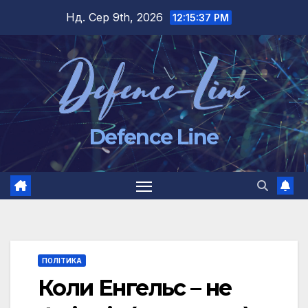
Перейти
Нд. Сер 9th, 2026
12:15:38 PM
до
вмісту
Defence Line
ПОЛІТИКА
Коли Енгельс – не