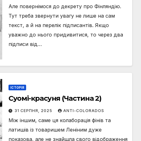
Але повернімося до декрету про Фінляндію.
Тут треба звернути увагу не лише на сам
текст, а й на перелік підписантів. Якщо
уважно до нього придивитися, то через два
підписи від…
ІСТОРІЯ
Суомі-красуня (Частина 2)
31 СЕРПНЯ, 2025
ANTI-COLORADOS
Між іншим, саме ця колаборація фінів та
латишів із товаришем Леніним дуже
показова, але не знайшла свого відображення