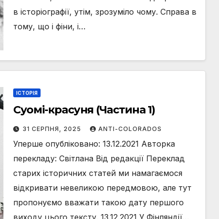
в історіографії, утім, зрозуміло чому. Справа в
тому, що і фіни, і…
ІСТОРІЯ
Суомі-красуня (Частина 1)
31 СЕРПНЯ, 2025
ANTI-COLORADOS
Уперше опубліковано: 13.12.2021 Авторка
перекладу: Світлана Від редакції Переклад
старих історичних статей ми намагаємося
відкривати невеликою передмовою, але тут
пропонуємо вважати такою дату першого
виходу цього тексту. 13.12.2021 У Фінляндії…