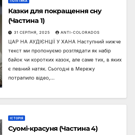
ПОЛІТИКА
Казки для покращення сну
(Частина 1)
31 СЕРПНЯ, 2025
ANTI-COLORADOS
ЦАР НА АУДІЄНЦІЇ У ХАНА Наступний нижче
текст ми пропонуємо розглядати як набір
байок чи коротких казок, але саме тих, в яких
є певний натяк. Сьогодні в Мережу
потрапило відео,…
ІСТОРІЯ
Суомі-красуня (Частина 4)