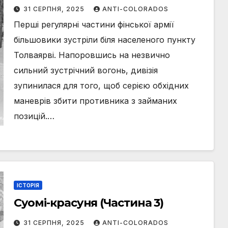
31 СЕРПНЯ, 2025
ANTI-COLORADOS
Перші регулярні частини фінської армії
більшовики зустріли біля населеного пункту
Толваярві. Напоровшись на незвично
сильний зустрічний вогонь, дивізія
зупинилася для того, щоб серією обхідних
маневрів збити противника з займаних
позицій.…
ІСТОРІЯ
Суомі-красуня (Частина 3)
31 СЕРПНЯ, 2025
ANTI-COLORADOS